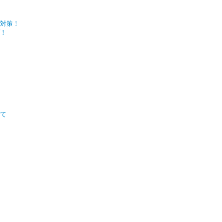
対策！
！
いて