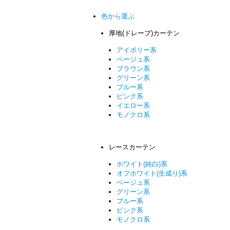
色から選ぶ
厚地(ドレープ)カーテン
アイボリー系
ベージュ系
ブラウン系
グリーン系
ブルー系
ピンク系
イエロー系
モノクロ系
レースカーテン
ホワイト(純白)系
オフホワイト(生成り)系
ベージュ系
グリーン系
ブルー系
ピンク系
モノクロ系