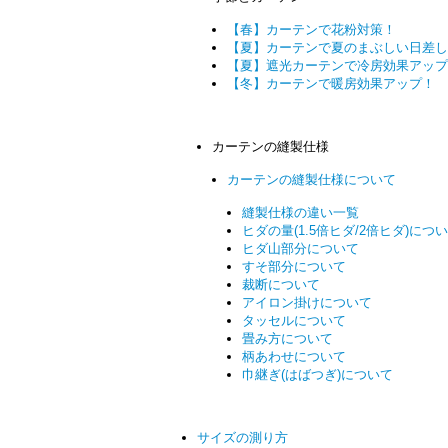
【春】カーテンで花粉対策！
【夏】カーテンで夏のまぶしい日差し
【夏】遮光カーテンで冷房効果アップ
【冬】カーテンで暖房効果アップ！
カーテンの縫製仕様
カーテンの縫製仕様について
縫製仕様の違い一覧
ヒダの量(1.5倍ヒダ/2倍ヒダ)につ
ヒダ山部分について
すそ部分について
裁断について
アイロン掛けについて
タッセルについて
畳み方について
柄あわせについて
巾継ぎ(はばつぎ)について
サイズの測り方