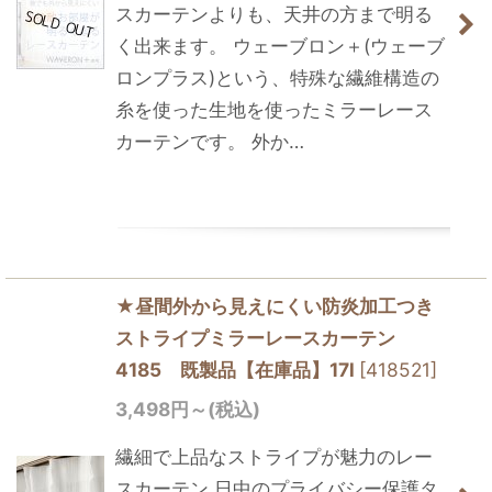
スカーテンよりも、天井の方まで明る
く出来ます。 ウェーブロン＋(ウェーブ
ロンプラス)という、特殊な繊維構造の
糸を使った生地を使ったミラーレース
カーテンです。 外か…
★昼間外から見えにくい防炎加工つき
ストライプミラーレースカーテン
4185 既製品【在庫品】17l
[
418521
]
3,498
円
～
(税込)
繊細で上品なストライプが魅力のレー
スカーテン 日中のプライバシー保護タ