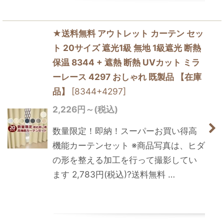
★送料無料 アウトレット カーテン セッ
ト 20サイズ 遮光1級 無地 1級遮光 断熱
保温 8344 + 遮熱 断熱 UVカット ミラ
ーレース 4297 おしゃれ 既製品 【在庫
品】
[
8344+4297
]
2,226
円
～
(税込)
数量限定！即納！スーパーお買い得高
機能カーテンセット ※商品写真は、ヒダ
の形を整える加工を行って撮影してい
ます 2,783円(税込)?送料無料 …