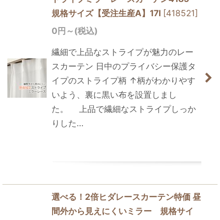
規格サイズ【受注生産A】17l
[
418521
]
0
円
～
(税込)
繊細で上品なストライプが魅力のレー
スカーテン 日中のプライバシー保護タ
イプのストライプ柄 ↑柄がわかりやす
いよう、裏に黒い布を設置しまし
た。 上品で繊細なストライプしっか
りした…
選べる！2倍ヒダレースカーテン特価 昼
間外から見えにくいミラー 規格サイ