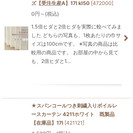
ズ【受注生産A】17l kl50
[
472000
]
0
円
～
(税込)
1.5倍ヒダと2倍ヒダを実際に較べてみま
した どちらの写真も、1枚あたりの巾サ
イズは100cmです。 ※写真の商品は比
較用の商品です。 お部屋の中から見て
も、2倍ヒダと1…
★スパンコールつき刺繍入りボイルレ
ースカーテン 4211ホワイト 既製品
【在庫品】17l
[
421121
]