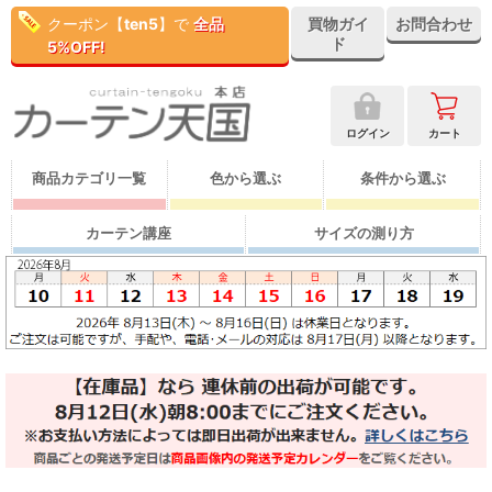
クーポン【
ten5
】で
全品
買物ガイ
お問合わせ
ド
5%OFF!
ログイン
カート
商品カテゴリ一覧
色から選ぶ
条件から選ぶ
カーテン講座
サイズの測り方