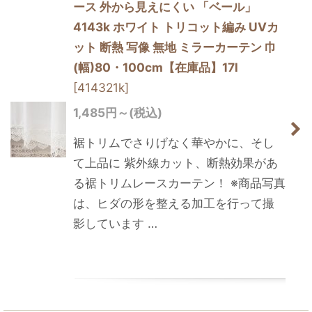
ース 外から見えにくい 「ベール」
4143k ホワイト トリコット編み UVカ
ット 断熱 写像 無地 ミラーカーテン 巾
(幅)80・100cm【在庫品】17l
[
414321k
]
1,485
円
～
(税込)
裾トリムでさりげなく華やかに、そし
て上品に 紫外線カット、断熱効果があ
る裾トリムレースカーテン！ ※商品写真
は、ヒダの形を整える加工を行って撮
影しています …