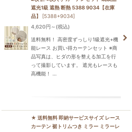
遮光1級 遮熱 断熱 5388 9034【在庫
品】
[
5388+9034
]
4,620
円
～
(税込)
送料無料！ 高密度ずっしり1級遮光+機
能レース お買い得カーテンセット ※商
品写真は、ヒダの形を整える加工を行
って撮影しています。 遮光もレースも
高機能！ …
★ 送料無料 即納サービスサイズ レース
カーテン 裾トリムつき ミラー ミラーレ