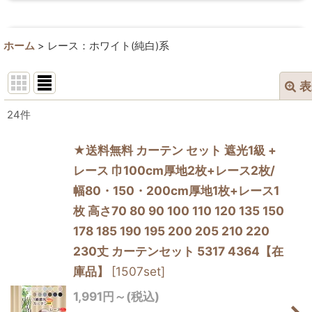
ホーム
>
レース：ホワイト(純白)系
表
閉じる
24
件
表示数
:
★送料無料 カーテン セット 遮光1級 +
在庫あり
レース 巾100cm厚地2枚+レース2枚/
幅80・150・200cm厚地1枚+レース1
並び順
:
枚 高さ70 80 90 100 110 120 135 150
絞り込む
178 185 190 195 200 205 210 220
230丈 カーテンセット 5317 4364【在
庫品】
[
1507set
]
1,991
円
～
(税込)