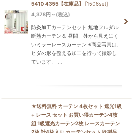
5410 4355【在庫品】
[
1506set
]
4,378
円
～
(税込)
防炎加工カーテンセット 無地フルダル
断熱カーテン＆ 昼間、外から見えにく
いミラーレースカーテン ※商品写真は、
ヒダの形を整える加工を行って撮影し
ています。 …
★送料無料 カーテン 4枚セット 遮光1級
+ レース セット お買い得カーテン4枚
組 1級遮光カーテン2枚 レースカーテン
2枚 計4枚入り カーテンセット 既製品