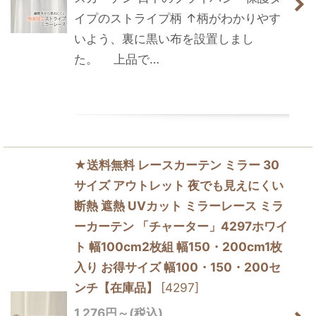
イプのストライプ柄 ↑柄がわかりやす
いよう、裏に黒い布を設置しまし
た。 上品で…
★送料無料 レースカーテン ミラー 30
サイズ アウトレット 夜でも見えにくい
断熱 遮熱 UVカット ミラーレース ミラ
ーカーテン 「チャーター」4297ホワイ
ト 幅100cm2枚組 幅150・200cm1枚
入り お得サイズ 幅100・150・200セ
ンチ【在庫品】
[
4297
]
1,276
円
～
(税込)