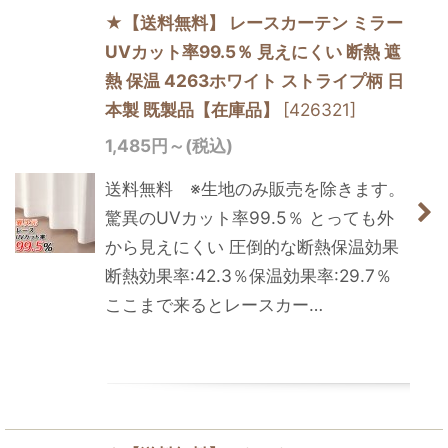
★【送料無料】 レースカーテン ミラー
UVカット率99.5％ 見えにくい 断熱 遮
熱 保温 4263ホワイト ストライプ柄 日
本製 既製品【在庫品】
[
426321
]
1,485
円
～
(税込)
送料無料 ※生地のみ販売を除きます。
驚異のUVカット率99.5％ とっても外
から見えにくい 圧倒的な断熱保温効果
断熱効果率:42.3％保温効果率:29.7％
ここまで来るとレースカー…