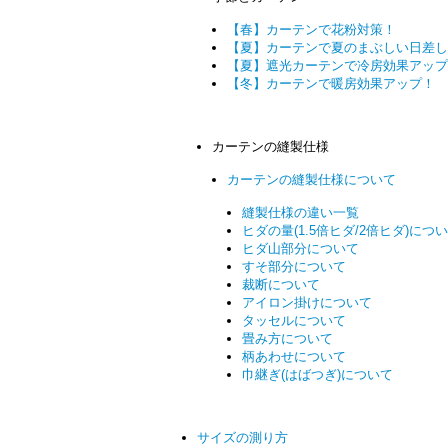
【春】カーテンで花粉対策！
【夏】カーテンで夏のまぶしい日差し
【夏】遮光カーテンで冷房効果アップ
【冬】カーテンで暖房効果アップ！
カーテンの縫製仕様
カーテンの縫製仕様について
縫製仕様の違い一覧
ヒダの量(1.5倍ヒダ/2倍ヒダ)につ
ヒダ山部分について
すそ部分について
裁断について
アイロン掛けについて
タッセルについて
畳み方について
柄あわせについて
巾継ぎ(はばつぎ)について
サイズの測り方