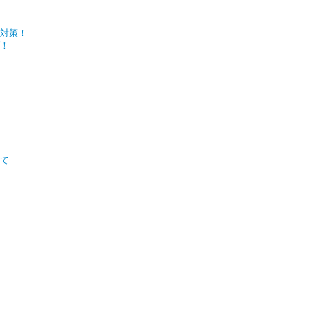
対策！
！
いて