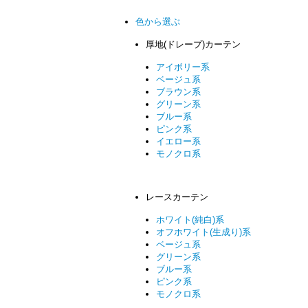
色から選ぶ
厚地(ドレープ)カーテン
アイボリー系
ベージュ系
ブラウン系
グリーン系
ブルー系
ピンク系
イエロー系
モノクロ系
レースカーテン
ホワイト(純白)系
オフホワイト(生成り)系
ベージュ系
グリーン系
ブルー系
ピンク系
モノクロ系