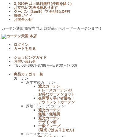
3,980円以上送料無料(沖縄を除く)
お支払い方法各種あります
クーポン【
ten5
】で
全品5%OFF!
買物ガイド
お問合わせ
カーテン通販 激安専門店 既製品からオーダーカーテンまで！
ログイン
カート
を見る
ショッピングガイド
お問い合わせ
TEL:03-3661-8788 (平日9:00～17:00)
商品カテゴリ一覧
カーテン
おすすめカーテン
遮光カーテン
+ レースカーテン の
お得なカーテンセット
在庫限り早い者勝ち！
アウトレットカーテン
厚地(ドレープ)カーテン
遮光カーテン
無地・無地調
遮光カーテン
デザイン柄
一般ドレープ
(遮光ではありません)
レースカーテン