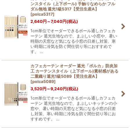
ンスタイル（上下ポール) 手触りなめらか フル
ダル無地 遮光1級5317【受注生産A】
[
polca5317
]
2,640
円
～7,040
円
(税込)
1cm単位でオーダーできるポール通しカフェカ
ーテン 遮光生地なので、まぶしい小窓や、暑い
時期の天窓など気になる小窓の日差し対策、寒
い時期に冷気を防ぐ間仕切り等におすすめで
す。 …
カフェカーテン オーダー 遮光「ポルカ」防炎加
工 カーテンスタイル（上下ポール)素材感がある
二重織り遮光1級5089【受注生産A】
[
polca5089
]
3,520
円
～9,240
円
(税込)
1cm単位でオーダーできるポール通しカフェカ
ーテン 遮光生地なので、まぶしいキッチンの小
窓や、暑い時期の天窓など気になる小窓の日差
し対策、寒い時期に冷気を防ぐ間仕切り等にお
すすめです。 …