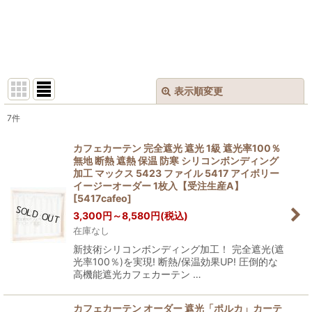
表示順変更
閉じる
7
件
表示数
:
カフェカーテン 完全遮光 遮光 1級 遮光率100％
無地 断熱 遮熱 保温 防寒 シリコンボンディング
在庫あり
加工 マックス 5423 ファイル 5417 アイボリー
イージーオーダー 1枚入【受注生産A】
並び順
:
[
5417cafeo
]
3,300
円
～8,580
円
(税込)
在庫なし
絞り込む
新技術シリコンボンディング加工！ 完全遮光(遮
光率100％)を実現! 断熱/保温効果UP! 圧倒的な
高機能遮光カフェカーテン …
カフェカーテン オーダー 遮光「ポルカ」カーテ