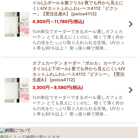
イル(上ポール＆裾フリル) 夜でも外から見えに
くいUVカットふわふわレース4112「ピクシ
ー」【受注生産A】
[
polca4112
]
4,900
円
～11,780
円
(税込)
1cm単位でオーダーできるポール通しカフェカ
ーテン とても見えにくいのに、軽くて薄く外か
らの光をたっぷり取り入れられる生地。UVカッ
ト率も90％以上！ 突っ張り棒で簡単…
カフェカーテン オーダー「ポルカ」 カーテンス
タイル(上下ポール) 夜でも外から見えにくいUV
カットふわふわレース4112「ピクシー」【受注
生産A】
[
polca4112
]
3,300
円
～8,580
円
(税込)
1cm単位でオーダーできるポール通しカフェカ
ーテン とても見えにくいのに、軽くて薄く外か
らの光をたっぷり取り入れられる生地。UVカッ
ト率も90％以上！ 突っ張り棒で簡単…
納期について
商品によって納期は異なります。