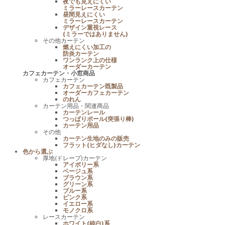
夜でも見えにくい
ミラーレースカーテン
昼間見えにくい
ミラーレースカーテン
デザイン重視レース
(ミラーではありません)
その他カーテン
燃えにくい加工の
防炎カーテン
ワンランク上の仕様
オーダーカーテン
カフェカーテン・小窓商品
カフェカーテン
カフェカーテン既製品
オーダーカフェカーテン
のれん
カーテン用品・関連商品
カーテンレール
つっぱりポール(突張り棒)
カーテン用品
その他
カーテン生地のみの販売
フラット(ヒダなし)カーテン
色から選ぶ
厚地(ドレープ)カーテン
アイボリー系
ベージュ系
ブラウン系
グリーン系
ブルー系
ピンク系
イエロー系
モノクロ系
レースカーテン
ホワイト(純白)系