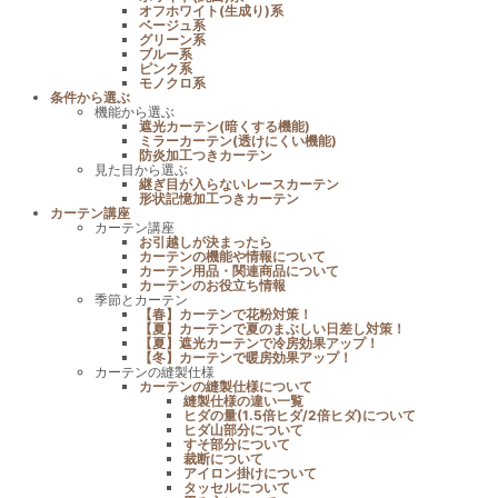
オフホワイト(生成り)系
ベージュ系
グリーン系
ブルー系
ピンク系
モノクロ系
条件から選ぶ
機能から選ぶ
遮光カーテン(暗くする機能)
ミラーカーテン(透けにくい機能)
防炎加工つきカーテン
見た目から選ぶ
継ぎ目が入らないレースカーテン
形状記憶加工つきカーテン
カーテン講座
カーテン講座
お引越しが決まったら
カーテンの機能や情報について
カーテン用品・関連商品について
カーテンのお役立ち情報
季節とカーテン
【春】カーテンで花粉対策！
【夏】カーテンで夏のまぶしい日差し対策！
【夏】遮光カーテンで冷房効果アップ！
【冬】カーテンで暖房効果アップ！
カーテンの縫製仕様
カーテンの縫製仕様について
縫製仕様の違い一覧
ヒダの量(1.5倍ヒダ/2倍ヒダ)について
ヒダ山部分について
すそ部分について
裁断について
アイロン掛けについて
タッセルについて