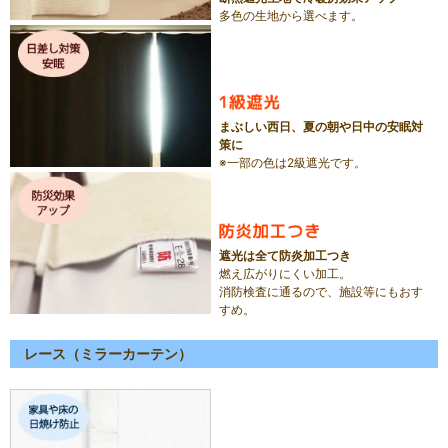
多色の生地から選べます。
まぶしい西日、夏の朝や日中の安眠対
策に
※一部の色は2級遮光です。
遮光は全て防炎加工つき
燃え広がりにくい加工。
消防検査に通るので、施設等にもおす
すめ。
レース（ミラーカーテン）