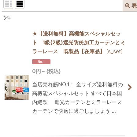
表
閉じる
3
件
表示数
:
★【送料無料】高機能スペシャルセッ
在庫あり
ト 1級(2級)遮光防炎加工カーテンとミ
ラーレース 既製品【在庫品】
[
s_set
]
並び順
:
絞り込む
0
円
～
(税込)
当店売れ筋NO.1！ 全サイズ送料無料の
高機能スペシャルセット すべて日本国
内縫製 遮光カーテンとミラーレース
カーテンで快適に過ごしましょう …