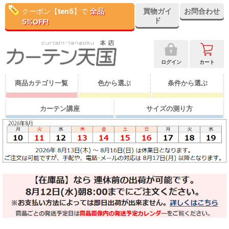
クーポン【
ten5
】で
全品
買物ガイ
お問合わせ
ド
5%OFF!
ログイン
カート
商品カテゴリ一覧
色から選ぶ
条件から選ぶ
カーテン講座
サイズの測り方