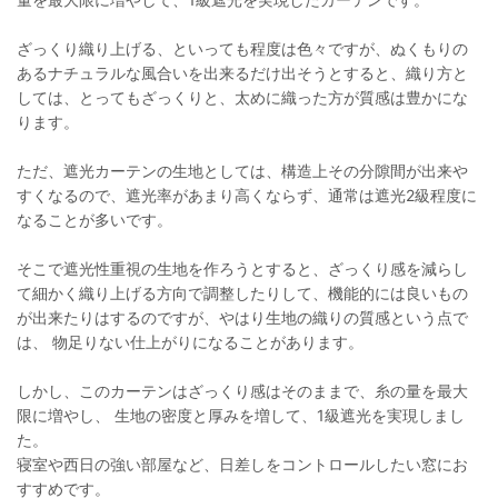
ざっくり織り上げる、といっても程度は色々ですが、ぬくもりの
あるナチュラルな風合いを出来るだけ出そうとすると、織り方と
しては、とってもざっくりと、太めに織った方が質感は豊かにな
ります。
ただ、遮光カーテンの生地としては、構造上その分隙間が出来や
すくなるので、遮光率があまり高くならず、通常は遮光2級程度に
なることが多いです。
そこで遮光性重視の生地を作ろうとすると、ざっくり感を減らし
て細かく織り上げる方向で調整したりして、機能的には良いもの
が出来たりはするのですが、やはり生地の織りの質感という点で
は、 物足りない仕上がりになることがあります。
しかし、このカーテンはざっくり感はそのままで、糸の量を最大
限に増やし、 生地の密度と厚みを増して、1級遮光を実現しまし
た。
寝室や西日の強い部屋など、日差しをコントロールしたい窓にお
すすめです。