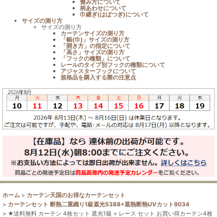
畳み方について
柄あわせについて
巾継ぎ(はばつぎ)について
サイズの測り方
サイズの測り方
カーテンサイズの測り方
「幅(巾)」サイズの測り方
「開き方」の指定について
「高さ」サイズの測り方
「フックの種類」について
レールのタイプ別フックの種類について
アジャスターフックについて
規格品を購入する際の注意点
ホーム
>
カーテン天国のお得なカーテンセット
>
カーテンセット 断熱二重織り1級遮光5388+遮熱断熱UVカット9034
>
★送料無料 カーテン 4枚セット 遮光1級 + レース セット お買い得カーテン4枚