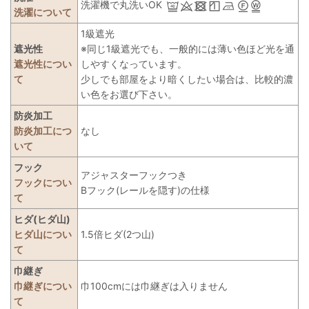
洗濯機で丸洗いOK
洗濯について
1級遮光
遮光性
※同じ1級遮光でも、一般的には薄い色ほど光を通
遮光性につい
しやすくなっています。
て
少しでも部屋をより暗くしたい場合は、比較的濃
い色をお選び下さい。
防炎加工
防炎加工につ
なし
いて
フック
アジャスターフックつき
フックについ
Bフック(レールを隠す)の仕様
て
ヒダ(ヒダ山)
ヒダ山につい
1.5倍ヒダ(2つ山)
て
巾継ぎ
巾継ぎについ
巾100cmには巾継ぎは入りません
て