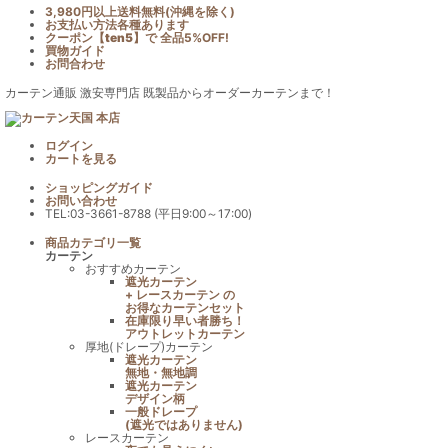
3,980円以上送料無料(沖縄を除く)
お支払い方法各種あります
クーポン【
ten5
】で
全品5%OFF!
買物ガイド
お問合わせ
カーテン通販 激安専門店 既製品からオーダーカーテンまで！
ログイン
カート
を見る
ショッピングガイド
お問い合わせ
TEL:03-3661-8788 (平日9:00～17:00)
商品カテゴリ一覧
カーテン
おすすめカーテン
遮光カーテン
+ レースカーテン の
お得なカーテンセット
在庫限り早い者勝ち！
アウトレットカーテン
厚地(ドレープ)カーテン
遮光カーテン
無地・無地調
遮光カーテン
デザイン柄
一般ドレープ
(遮光ではありません)
レースカーテン