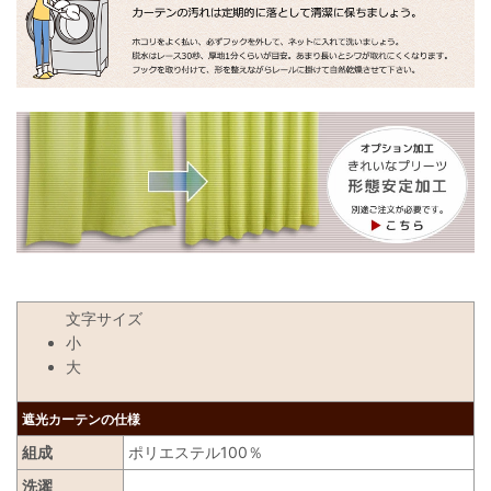
文字サイズ
小
大
遮光カーテンの仕様
組成
ポリエステル100％
洗濯