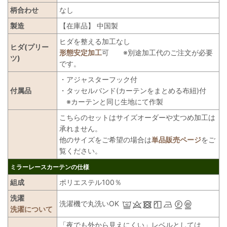
柄合わせ
なし
製造
【在庫品】 中国製
ヒダを整える加工なし
ヒダ(プリー
形態安定加工
可 ※別途加工代のご注文が必要
ツ)
です。
・アジャスターフック付
付属品
・タッセルバンド(カーテンをまとめる布紐)付
※カーテンと同じ生地にて作製
こちらのセットはサイズオーダーや丈つめ加工は
承れません。
他のサイズをご希望の場合は
単品販売ページ
をご
覧ください。
ミラーレースカーテンの仕様
組成
ポリエステル100％
洗濯
洗濯機で丸洗いOK
洗濯について
「夜でも外から見えにくい」レベルとしては