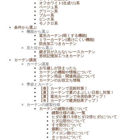
オフホワイト(生成り)系
ベージュ系
グリーン系
ブルー系
ピンク系
モノクロ系
条件から選ぶ
機能から選ぶ
遮光カーテン(暗くする機能)
ミラーカーテン(透けにくい機能)
防炎加工つきカーテン
見た目から選ぶ
継ぎ目が入らないレースカーテン
形状記憶加工つきカーテン
カーテン講座
カーテン講座
お引越しが決まったら
カーテンの機能や情報について
カーテン用品・関連商品について
カーテンのお役立ち情報
季節とカーテン
【春】カーテンで花粉対策！
【夏】カーテンで夏のまぶしい日差し対策！
【夏】遮光カーテンで冷房効果アップ！
【冬】カーテンで暖房効果アップ！
カーテンの縫製仕様
カーテンの縫製仕様について
縫製仕様の違い一覧
ヒダの量(1.5倍ヒダ/2倍ヒダ)について
ヒダ山部分について
すそ部分について
裁断について
アイロン掛けについて
タッセルについて