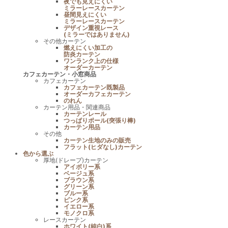
夜でも見えにくい
ミラーレースカーテン
昼間見えにくい
ミラーレースカーテン
デザイン重視レース
(ミラーではありません)
その他カーテン
燃えにくい加工の
防炎カーテン
ワンランク上の仕様
オーダーカーテン
カフェカーテン・小窓商品
カフェカーテン
カフェカーテン既製品
オーダーカフェカーテン
のれん
カーテン用品・関連商品
カーテンレール
つっぱりポール(突張り棒)
カーテン用品
その他
カーテン生地のみの販売
フラット(ヒダなし)カーテン
色から選ぶ
厚地(ドレープ)カーテン
アイボリー系
ベージュ系
ブラウン系
グリーン系
ブルー系
ピンク系
イエロー系
モノクロ系
レースカーテン
ホワイト(純白)系