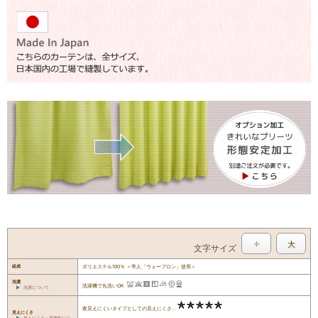
大
小
文字サイズ
組成
ポリエステル100％ ＜帝人「ウェーブロン」使用＞
洗濯
洗濯機で丸洗いOK
洗濯について
夜見えにくいタイプとしての見えにくさ…
見えにくさ
見えにくさ・遮像性につ