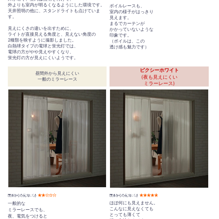
外よりも室内が明るくなるようにした環境です。
ボイルレースも、
天井照明の他に、スタンドライトも点けていま
室内の様子がはっきり
す。
見えます。
まるでカーテンが
見えにくさの違いを出すために、
かかっていないような
ライトが直接見える角度と、見えない角度の
印象です。
2種類を映すように撮影しました。
（ボイルは、この
白熱球タイプの電球と蛍光灯では、
透け感も魅力です）
電球の方がやや見えやすくなり、
蛍光灯の方が見えにくいようです。
ピクシーホワイト
昼間外から見えにくい
(夜も見えにくい
一般のミラーレース
ミラーレース)
ほぼ何にも見えません。
一般的な
こんなに見えなくても
ミラーレースでも、
とっても薄くて
夜、電気をつけると