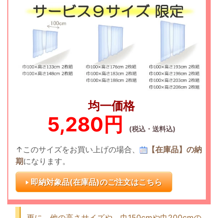
均一価格
5,280円
(税込・送料込)
↑このサイズをお買い上げの場合、
【在庫品】の納
期
になります。
即納対象品(在庫品)のご注文はこちら
更に、他の高さサイズや、巾150cmや巾200cmの