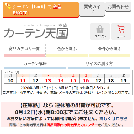
クーポン【
ten5
】で
全品
買物ガイ
お問合わせ
ド
5%OFF!
ログイン
カート
商品カテゴリ一覧
色から選ぶ
条件から選ぶ
カーテン講座
サイズの測り方