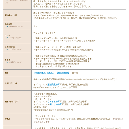
夜、電気を点けても外から見えにくいレースカーテンです。
いて
そのかわり、室内からも外が見えにくくなっています。
環境によって透ける場合もございますので、予めご了承下さい。
ホワイトWH:93.5％ オフホワイトIV:92.2％
紫外線カット率
ライトブルーLB:95.1％ アイスグレーGY:93.3％ ライトパープルPU:95.2％
※色を染めていないオフホワイト以外は、概して、濃い色の方がUVカット率が高くなります。
防炎加工
なし
防炎加工について
アジャスターフックつき
フック
フックについて
・規格サイズ：Aフック(レールを見せる)の仕様
・イージーオーダー、オーダーカーテン：Aフック/Bフックの選択可
ヒダ(ヒダ山)
・規格サイズ、イージーオーダー：1.5倍ヒダ(2つ山)
ヒダ山について
・オーダーカーテン：2倍ヒダ(3つ山) / 1.5倍ヒダ(2つ山)の選択可
・規格サイズ：巾150cm、巾200cmには巾継ぎが入ります。
・イージーオーダー：巾101cm以上のサイズは巾継ぎが入ります。
巾継ぎ
・オーダーカーテン：2倍ヒダ:巾151cm両開き/巾76cm片開き、
巾継ぎについて
または1.5倍ヒダ:巾201cm両開き/巾101cm片開き
より大きいサイズは、巾継ぎが入ります。
【即納対象品(在庫品)】 【受注生産品】
日本製
製造
規格サイズ(在庫品)(受注生産品)/イージーオーダー/オーダーカーテン:ヒダを整える加工なし
ヒダ(プリーツ)
オプションにて
形態安定加工
可 (別途、加工代の注文が必要)
※オーダーカーテンはサイズによっては加工不可
・規格サイズ(受注生産品)
・イージーオーダー
・オーダーカーテン
オプションにて
ウエイト加工
可(別途、加工代の注文が必要)
他オプション加工
オプションにて・
裾フリル加工
可(別途、加工代の注文が必要)
※在庫品は不可
※形態安定加工と裾フリルの同時加工は不可
・アジャスターフック付
・※タッセルバンド無し（レースカーテンには、纏めるヒモ等をお付けしていません）
別売りのタ
付属品
ッセルもあります
ついに出来ました！夜も見えにくく、UVカット率も高い、機能性バツグンのミラーレースカーテ