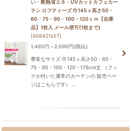
い・断熱省エネ・UVカットカフェカー
テン ロフティーズ 巾145ｘ高さ50・
60・75・90・100・120ｃｍ【在庫
品】1枚入 メール便可(1枚まで)
[
408421s57
]
1,485
円
～2,090
円
(税込)
豊富なサイズ 巾145ｘ高さ50・60・
75・90・100・120・176cm丈 （フッ
クが付いた通常のカーテンの 販売ペー
ジはこちらです） …