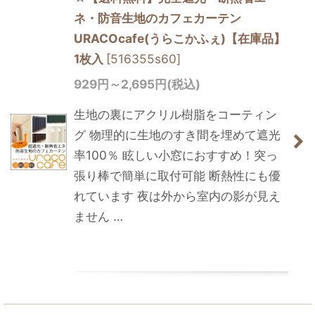
ネ・防音生地のカフェカーテン
URACOcafe(うらこかふぇ)【在庫品】
1枚入
[
516355s60
]
929
円
～2,695
円
(税込)
生地の裏にアクリル樹脂をコーティン
グ 物理的に生地のすき間を埋めて遮光
率100％ 眩しい小窓におすすめ！突っ
張り棒で簡単に取付可能 断熱性にも優
れています 夜は外から室内の影が見え
ません …