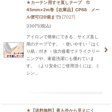
★カーテン用すそ直しテープ 巾
45mm×2m巻【在庫品】CP68 メー
ル便可(20個まで)
[
7027
]
330
円
(税込)
アイロンで簡単にできる、サイズ直し
用のテープです。 ・使いやすい「はく
り紙」付き ・強力接着でドライクリー
ニングや、家庭洗濯にも優れていま
す。 （より安全にご使用頂くには、ミ
シン…
★【送料無料】夜も外から見えにく