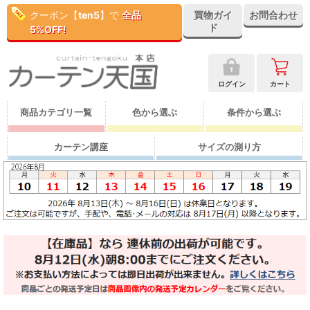
クーポン【
ten5
】で
全品
買物ガイ
お問合わせ
ド
5%OFF!
ログイン
カート
商品カテゴリ一覧
色から選ぶ
条件から選ぶ
カーテン講座
サイズの測り方