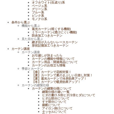
オフホワイト(生成り)系
ベージュ系
グリーン系
ブルー系
ピンク系
モノクロ系
条件から選ぶ
機能から選ぶ
遮光カーテン(暗くする機能)
ミラーカーテン(透けにくい機能)
防炎加工つきカーテン
見た目から選ぶ
継ぎ目が入らないレースカーテン
形状記憶加工つきカーテン
カーテン講座
カーテン講座
お引越しが決まったら
カーテンの機能や情報について
カーテン用品・関連商品について
カーテンのお役立ち情報
季節とカーテン
【春】カーテンで花粉対策！
【夏】カーテンで夏のまぶしい日差し対策！
【夏】遮光カーテンで冷房効果アップ！
【冬】カーテンで暖房効果アップ！
カーテンの縫製仕様
カーテンの縫製仕様について
縫製仕様の違い一覧
ヒダの量(1.5倍ヒダ/2倍ヒダ)について
ヒダ山部分について
すそ部分について
裁断について
アイロン掛けについて
タッセルについて