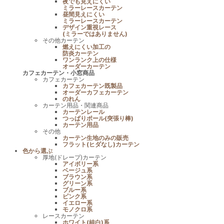
夜でも見えにくい
ミラーレースカーテン
昼間見えにくい
ミラーレースカーテン
デザイン重視レース
(ミラーではありません)
その他カーテン
燃えにくい加工の
防炎カーテン
ワンランク上の仕様
オーダーカーテン
カフェカーテン・小窓商品
カフェカーテン
カフェカーテン既製品
オーダーカフェカーテン
のれん
カーテン用品・関連商品
カーテンレール
つっぱりポール(突張り棒)
カーテン用品
その他
カーテン生地のみの販売
フラット(ヒダなし)カーテン
色から選ぶ
厚地(ドレープ)カーテン
アイボリー系
ベージュ系
ブラウン系
グリーン系
ブルー系
ピンク系
イエロー系
モノクロ系
レースカーテン
ホワイト(純白)系