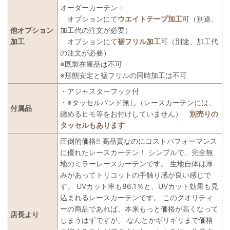
オーダーカーテン：
オプションにて
ウエイトテープ加工
可（別途、
他オプション
加工代の注文が必要）
加工
オプションにて
裾フリル加工
可（別途、加工代
の注文が必要）
※既製在庫品は不可
※形態安定と裾フリルの同時加工は不可
・アジャスターフック付
・※タッセルバンド無し（レースカーテンには、
付属品
纏めるヒモ等をお付けしていません）
別売りの
タッセルもあります
圧倒的価格!! 高品質なのにコストパフォーマンス
に優れたレースカーテン！ シンプルで、完全無
地のミラーレースカーテンです。 生地自体は厚
みがあってトリコットの手触り感が良い感じで
す。 UVカット率も86.1％と、UVカット効果も見
込まれるレースカーテンです。 このクオリティ
ーの商品であれば、本来もっと価格が高くなって
店長より
しまうはずですが、 なんとかギリギリまで価格