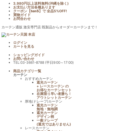
3,980円以上送料無料(沖縄を除く)
お支払い方法各種あります
クーポン【
ten5
】で
全品5%OFF!
買物ガイド
お問合わせ
カーテン通販 激安専門店 既製品からオーダーカーテンまで！
ログイン
カート
を見る
ショッピングガイド
お問い合わせ
TEL:03-3661-8788 (平日9:00～17:00)
商品カテゴリ一覧
カーテン
おすすめカーテン
遮光カーテン
+ レースカーテン の
お得なカーテンセット
在庫限り早い者勝ち！
アウトレットカーテン
厚地(ドレープ)カーテン
遮光カーテン
無地・無地調
遮光カーテン
デザイン柄
一般ドレープ
(遮光ではありません)
レースカーテン