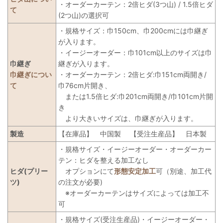
・オーダーカーテン：2倍ヒダ(3つ山) / 1.5倍ヒダ
て
(2つ山)の選択可
・規格サイズ：巾150cm、巾200cmには巾継ぎ
が入ります。
・イージーオーダー：巾101cm以上のサイズは巾
巾継ぎ
継ぎが入ります。
巾継ぎについ
・オーダーカーテン：2倍ヒダ:巾151cm両開き/
て
巾76cm片開き、
または1.5倍ヒダ:巾201cm両開き/巾101cm片開
き
より大きいサイズは、巾継ぎが入ります。
製造
【在庫品】
中国製
【受注生産品】
日本製
・規格サイズ・イージーオーダー・オーダーカー
テン：ヒダを整える加工なし
ヒダ(プリー
オプションにて
形態安定加工
可（別途、加工代
ツ)
の注文が必要)
※オーダーカーテンはサイズによっては加工不
可
・規格サイズ(受注生産品)・イージーオーダー・