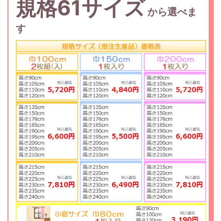
規格61サイズ
から選べま
す