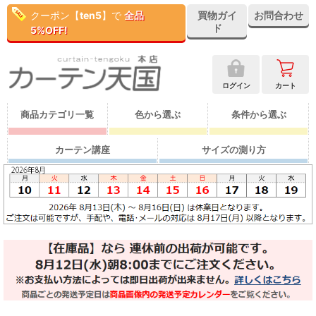
クーポン【
ten5
】で
全品
買物ガイ
お問合わせ
ド
5%OFF!
ログイン
カート
商品カテゴリ一覧
色から選ぶ
条件から選ぶ
カーテン講座
サイズの測り方