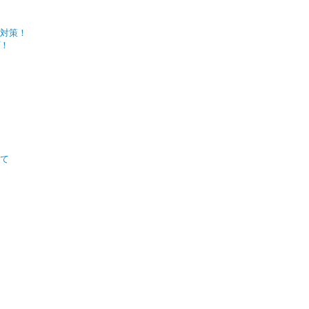
対策！
！
いて