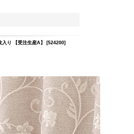
枚入り 【受注生産A】
[
524200
]