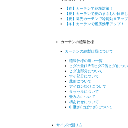
【春】カーテンで花粉対策！
【夏】カーテンで夏のまぶしい日差し
【夏】遮光カーテンで冷房効果アップ
【冬】カーテンで暖房効果アップ！
カーテンの縫製仕様
カーテンの縫製仕様について
縫製仕様の違い一覧
ヒダの量(1.5倍ヒダ/2倍ヒダ)につ
ヒダ山部分について
すそ部分について
裁断について
アイロン掛けについて
タッセルについて
畳み方について
柄あわせについて
巾継ぎ(はばつぎ)について
サイズの測り方