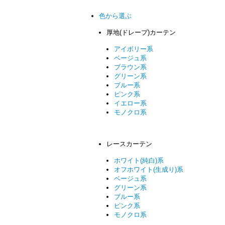
色から選ぶ
厚地(ドレープ)カーテン
アイボリー系
ベージュ系
ブラウン系
グリーン系
ブルー系
ピンク系
イエロー系
モノクロ系
レースカーテン
ホワイト(純白)系
オフホワイト(生成り)系
ベージュ系
グリーン系
ブルー系
ピンク系
モノクロ系