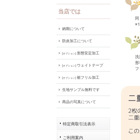
当店では
同
※
納期について
防炎加工について
形態安定加工
[オプション]
洗
形
ウェイトテープ
[オプション]
フ
裾フリル加工
[オプション]
生地サンプル無料です
商品の写真について
特定商取引法表示
ご利用案内