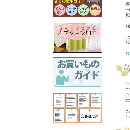
標
一
真
お
※
形
形
巾
巾
巾
の
こ
1