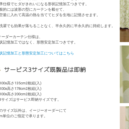
準仕様でヒダがきれいになる形状記憶加工つきです。
般的には波形の型にカーテンを載せて、
空釜に入れて高温の熱を当ててヒダを生地に記憶させます。
洗濯でも効果が落ちることなく、半永久的に半永久的に持続します。
オーダーカーテン仕様は、
状記憶加工ではなく、形態安定加工つきです。
状記憶加工と形態安定加工についてはこちら
100x高さ135cm2枚組(入)
100x高さ178cm2枚組(入)
100x高さ200cm2枚組(入)
3サイズはサービス即納サイズです。
のサイズ以外は、イージーオーダーにて
cm単位のご指定で承ります。