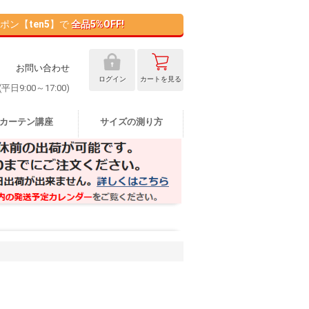
ポン【
ten5
】で
全品5%OFF!
お問い合わせ
ログイン
カート
を見る
 (平日9:00～17:00)
カーテン講座
サイズの測り方