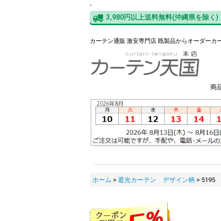
-
3,980円以上送料無料(沖縄県を除く)
カーテン通販 激安専門店 既製品からオーダーカ
商
ホーム
>
遮光カーテン デザイン柄
>
519