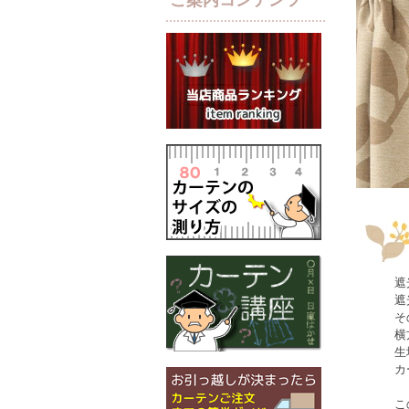
遮
遮
そ
横
生
カ
こ