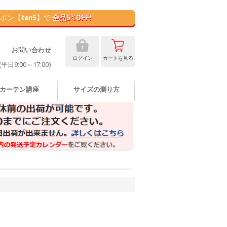
ポン【
ten5
】で
全品5%OFF!
お問い合わせ
ログイン
カート
を見る
 (平日9:00～17:00)
カーテン講座
サイズの測り方