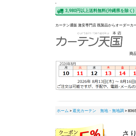
-
3,980円以上送料無料(沖縄県を除く)
カーテン通販 激安専門店 既製品からオーダーカ
商
ホーム
>
遮光カーテン 無地・無地調
>
83
さ