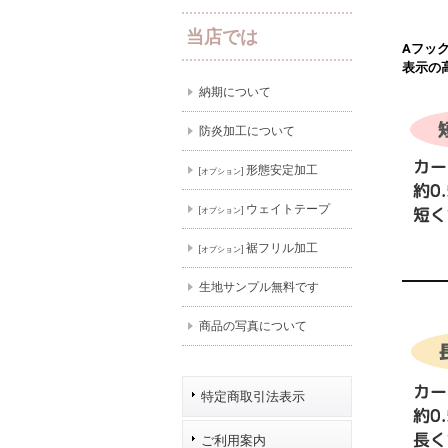
当店では
Aフッ
表示の
納期について
防炎加工について
形態安定加工
[オプション]
ウェイトテープ
[オプション]
裾フリル加工
[オプション]
生地サンプル無料です
商品の写真について
特定商取引法表示
ご利用案内