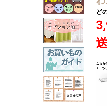
わ
ど
3
こちら
↓こち