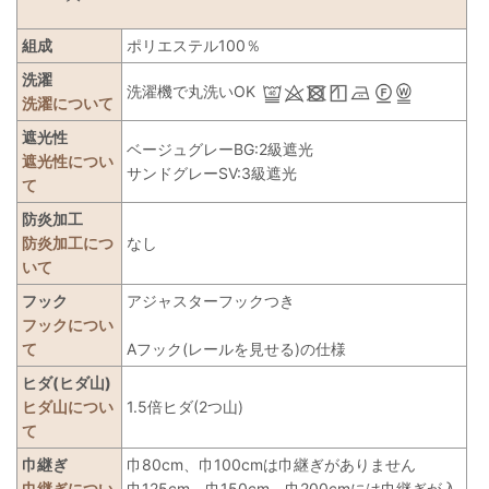
組成
ポリエステル100％
洗濯
洗濯機で丸洗いOK
洗濯について
遮光性
ベージュグレーBG:2級遮光
遮光性につい
サンドグレーSV:3級遮光
て
防炎加工
防炎加工につ
なし
いて
フック
アジャスターフックつき
フックについ
て
Aフック(レールを見せる)の仕様
ヒダ(ヒダ山)
ヒダ山につい
1.5倍ヒダ(2つ山)
て
巾継ぎ
巾80cm、巾100cmは巾継ぎがありません
巾継ぎについ
巾125cm、巾150cm、巾200cmには巾継ぎが入