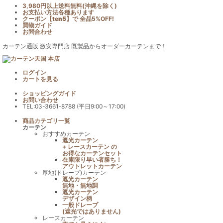
3,980円以上送料無料(沖縄を除く)
お支払い方法各種あります
クーポン【
ten5
】で
全品5%OFF!
買物ガイド
お問合わせ
カーテン通販 激安専門店 既製品からオーダーカーテンまで！
ログイン
カート
を見る
ショッピングガイド
お問い合わせ
TEL:03-3661-8788 (平日9:00～17:00)
商品カテゴリ一覧
カーテン
おすすめカーテン
遮光カーテン
+ レースカーテン の
お得なカーテンセット
在庫限り早い者勝ち！
アウトレットカーテン
厚地(ドレープ)カーテン
遮光カーテン
無地・無地調
遮光カーテン
デザイン柄
一般ドレープ
(遮光ではありません)
レースカーテン