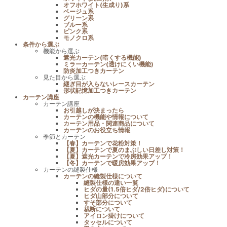
オフホワイト(生成り)系
ベージュ系
グリーン系
ブルー系
ピンク系
モノクロ系
条件から選ぶ
機能から選ぶ
遮光カーテン(暗くする機能)
ミラーカーテン(透けにくい機能)
防炎加工つきカーテン
見た目から選ぶ
継ぎ目が入らないレースカーテン
形状記憶加工つきカーテン
カーテン講座
カーテン講座
お引越しが決まったら
カーテンの機能や情報について
カーテン用品・関連商品について
カーテンのお役立ち情報
季節とカーテン
【春】カーテンで花粉対策！
【夏】カーテンで夏のまぶしい日差し対策！
【夏】遮光カーテンで冷房効果アップ！
【冬】カーテンで暖房効果アップ！
カーテンの縫製仕様
カーテンの縫製仕様について
縫製仕様の違い一覧
ヒダの量(1.5倍ヒダ/2倍ヒダ)について
ヒダ山部分について
すそ部分について
裁断について
アイロン掛けについて
タッセルについて