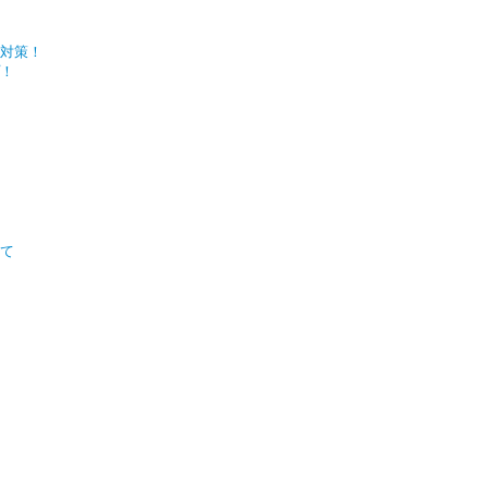
対策！
！
いて