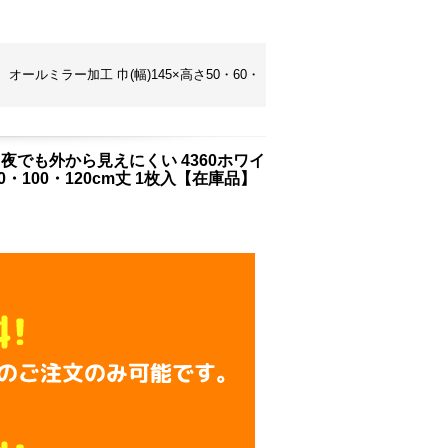
ールミラー加工 巾(幅)145×高さ50・60・
 夜でも外から見えにくい 4360ホワイ
0・100・120cm丈 1枚入【在庫品】