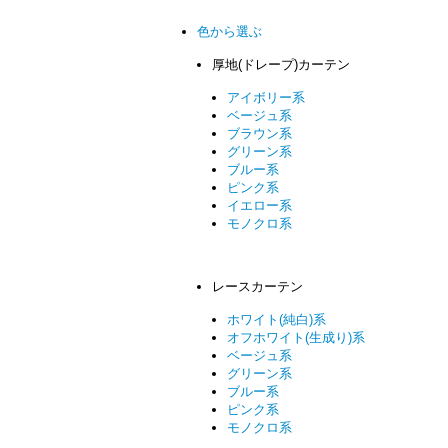
色から選ぶ
厚地(ドレープ)カーテン
アイボリー系
ベージュ系
ブラウン系
グリーン系
ブルー系
ピンク系
イエロー系
モノクロ系
レースカーテン
ホワイト(純白)系
オフホワイト(生成り)系
ベージュ系
グリーン系
ブルー系
ピンク系
モノクロ系