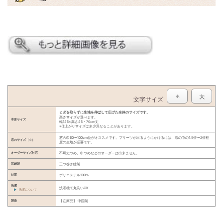
大
小
文字サイズ
ヒダを取らずに生地を伸ばして広げた全体のサイズです。
高さサイズが選べます。
本体サイズ
幅145×高さ45・70cm丈
※仕上がりサイズは多少異なることがあります。
窓の巾60〜100cm位がオススメです。プリーツが出るようにかけるには、窓の巾の1.5倍〜2倍程
窓のサイズ（巾）
度の生地が必要です。
オーダーサイズ対応
不可丈つめ、巾つめなどのオーダーは出来ません。
耳縫製
三つ巻き縫製
材質
ポリエステル100％
洗濯
洗濯機で丸洗いOK
洗濯について
製造
【在庫品】 中国製