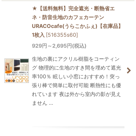
★【送料無料】完全遮光・断熱省エ
ネ・防音生地のカフェカーテン
URACOcafe(うらこかふぇ)【在庫品】
1枚入
[
516355s60
]
929
円
～2,695
円
(税込)
生地の裏にアクリル樹脂をコーティン
グ 物理的に生地のすき間を埋めて遮光
率100％ 眩しい小窓におすすめ！突っ
張り棒で簡単に取付可能 断熱性にも優
れています 夜は外から室内の影が見え
ません …