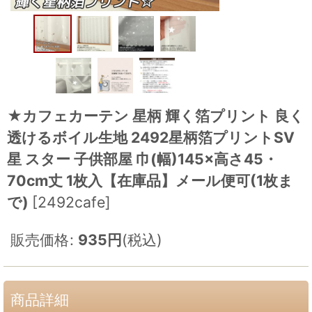
★カフェカーテン 星柄 輝く箔プリント 良く
透けるボイル生地 2492星柄箔プリントSV
星 スター 子供部屋 巾(幅)145×高さ45・
70cm丈 1枚入【在庫品】メール便可(1枚ま
で)
[
2492cafe
]
販売価格
:
935
円
(税込)
商品詳細