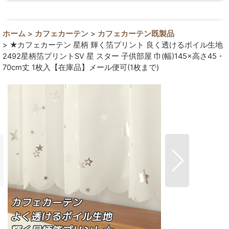
ホーム
>
カフェカーテン
>
カフェカーテン既製品
>
★カフェカーテン 星柄 輝く箔プリント 良く透けるボイル生地
2492星柄箔プリントSV 星 スター 子供部屋 巾(幅)145×高さ45・
70cm丈 1枚入【在庫品】メール便可(1枚まで)