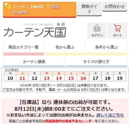
クーポン【
ten5
】で
全品
買物ガイ
お問合わせ
ド
5%OFF!
ログイン
カート
商品カテゴリ一覧
色から選ぶ
条件から選ぶ
カーテン講座
サイズの測り方