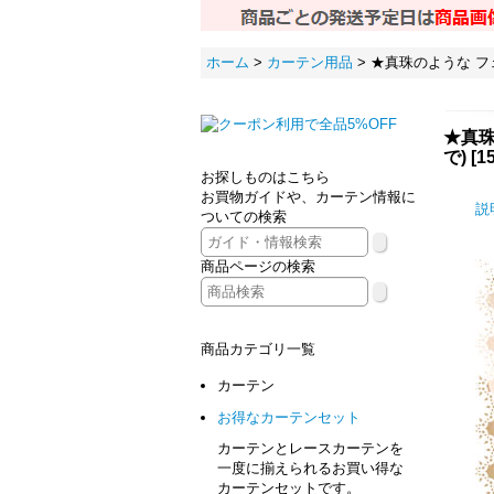
ホーム
>
カーテン用品
>
★真珠のような フ
★真珠
で)
[
1
お探しものはこちら
お買物ガイドや、カーテン情報に
説
ついての検索
商品ページの検索
商品カテゴリ一覧
カーテン
お得なカーテンセット
カーテンとレースカーテンを
一度に揃えられるお買い得な
カーテンセットです。