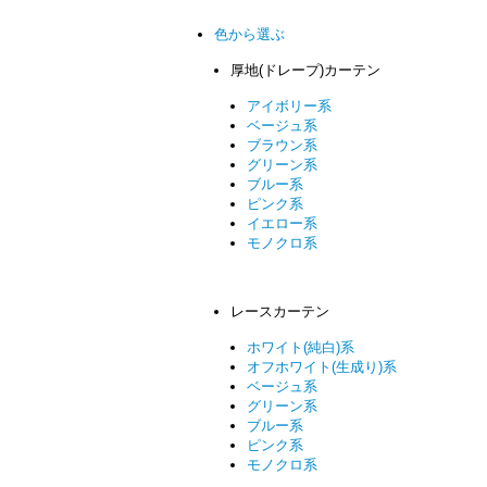
色から選ぶ
厚地(ドレープ)カーテン
アイボリー系
ベージュ系
ブラウン系
グリーン系
ブルー系
ピンク系
イエロー系
モノクロ系
レースカーテン
ホワイト(純白)系
オフホワイト(生成り)系
ベージュ系
グリーン系
ブルー系
ピンク系
モノクロ系