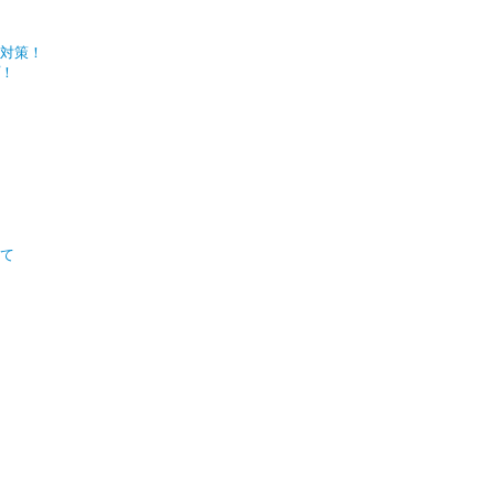
対策！
！
いて