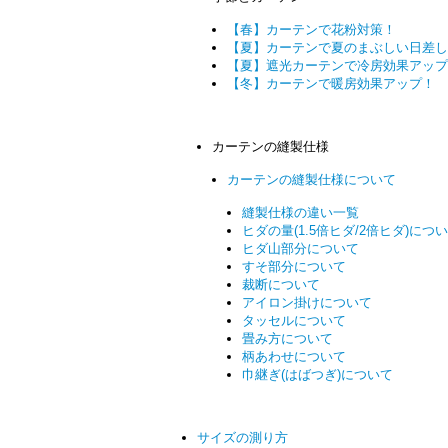
【春】カーテンで花粉対策！
【夏】カーテンで夏のまぶしい日差し
【夏】遮光カーテンで冷房効果アップ
【冬】カーテンで暖房効果アップ！
カーテンの縫製仕様
カーテンの縫製仕様について
縫製仕様の違い一覧
ヒダの量(1.5倍ヒダ/2倍ヒダ)につ
ヒダ山部分について
すそ部分について
裁断について
アイロン掛けについて
タッセルについて
畳み方について
柄あわせについて
巾継ぎ(はばつぎ)について
サイズの測り方