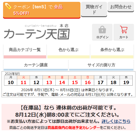
クーポン【
ten5
】で
全品
買物ガイ
お問合わせ
ド
5%OFF!
ログイン
カート
商品カテゴリ一覧
色から選ぶ
条件から選ぶ
カーテン講座
サイズの測り方