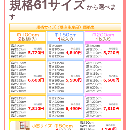
規格61サイズ
から選べま
す