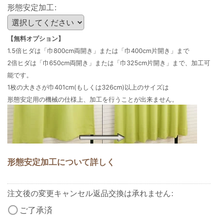
形態安定加工
:
【無料オプション】
1.5倍ヒダは「巾800cm両開き」または「巾400cm片開き」まで
2倍ヒダは「巾650cm両開き」または「巾325cm片開き」まで、加工可
能です。
1枚の大きさが巾401cm(もしくは326cm)以上のサイズは
形態安定用の機械の仕様上、加工を行うことが出来ません。
形態安定加工について詳しく
注文後の変更キャンセル返品交換は承れません
:
ご了承済