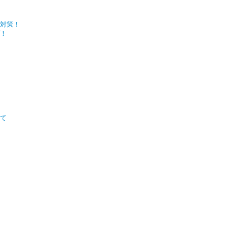
対策！
！
いて