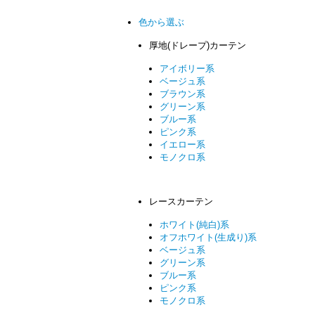
色から選ぶ
厚地(ドレープ)カーテン
アイボリー系
ベージュ系
ブラウン系
グリーン系
ブルー系
ピンク系
イエロー系
モノクロ系
レースカーテン
ホワイト(純白)系
オフホワイト(生成り)系
ベージュ系
グリーン系
ブルー系
ピンク系
モノクロ系