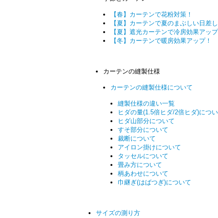
【春】カーテンで花粉対策！
【夏】カーテンで夏のまぶしい日差し
【夏】遮光カーテンで冷房効果アップ
【冬】カーテンで暖房効果アップ！
カーテンの縫製仕様
カーテンの縫製仕様について
縫製仕様の違い一覧
ヒダの量(1.5倍ヒダ/2倍ヒダ)につ
ヒダ山部分について
すそ部分について
裁断について
アイロン掛けについて
タッセルについて
畳み方について
柄あわせについて
巾継ぎ(はばつぎ)について
サイズの測り方