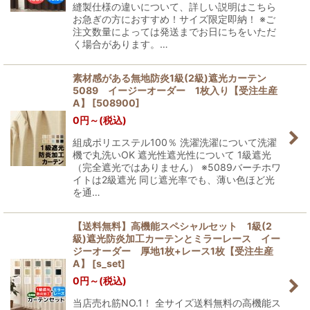
縫製仕様の違いについて、詳しい説明はこちら
お急ぎの方におすすめ！サイズ限定即納！ ※ご
注文数量によっては発送までお日にちをいただ
く場合があります。…
素材感がある無地防炎1級(2級)遮光カーテン
5089 イージーオーダー 1枚入り【受注生産
A】
[
508900
]
0
円
～
(税込)
組成ポリエステル100％ 洗濯洗濯について洗濯
機で丸洗いOK 遮光性遮光性について 1級遮光
（完全遮光ではありません） ※5089バーチホワ
イトは2級遮光 同じ遮光率でも、薄い色ほど光
を通…
【送料無料】高機能スペシャルセット 1級(2
級)遮光防炎加工カーテンとミラーレース イー
ジーオーダー 厚地1枚+レース1枚【受注生産
A】
[
s_set
]
0
円
～
(税込)
当店売れ筋NO.1！ 全サイズ送料無料の高機能ス