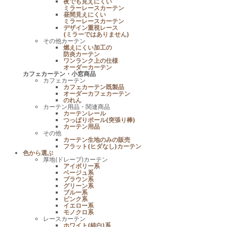
夜でも見えにくい
ミラーレースカーテン
昼間見えにくい
ミラーレースカーテン
デザイン重視レース
(ミラーではありません)
その他カーテン
燃えにくい加工の
防炎カーテン
ワンランク上の仕様
オーダーカーテン
カフェカーテン・小窓商品
カフェカーテン
カフェカーテン既製品
オーダーカフェカーテン
のれん
カーテン用品・関連商品
カーテンレール
つっぱりポール(突張り棒)
カーテン用品
その他
カーテン生地のみの販売
フラット(ヒダなし)カーテン
色から選ぶ
厚地(ドレープ)カーテン
アイボリー系
ベージュ系
ブラウン系
グリーン系
ブルー系
ピンク系
イエロー系
モノクロ系
レースカーテン
ホワイト(純白)系