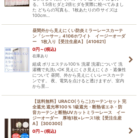
る。 1.5倍ヒダと2倍ヒダを実際に較べてみまし
た どちらの写真も、1枚あたりの巾サイズは
100cm…
昼間外から見えにくい防炎ミラーレースカーテ
ン「シーサー」4106ホワイト イージーオーダ
ー 1枚入り【受注生産A】
[
410621
]
0
円
～
(税込)
在庫あり
組成 ポリエステル100％ 洗濯 洗濯について 洗
濯機で丸洗いOK 見えにくさ見えにくさ・遮像性
について 昼間、外から見えにくいレースカーテ
ンです。 夜、電気を点けると透けますが、室内
から景…
【送料無料】URACO(うらこ)カーテンセット 完
全遮光 遮光率100％ 1級遮光・断熱省エネ・防
音カーテンと断熱UVカットミラーレース イー
ジーオーダー 厚地1枚+レース1枚【受注生産
A】
[
300300
]
0
円
～
(税込)