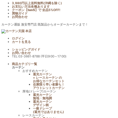
3,980円以上送料無料(沖縄を除く)
お支払い方法各種あります
クーポン【
ten5
】で
全品5%OFF!
買物ガイド
お問合わせ
カーテン通販 激安専門店 既製品からオーダーカーテンまで！
ログイン
カート
を見る
ショッピングガイド
お問い合わせ
TEL:03-3661-8788 (平日9:00～17:00)
商品カテゴリ一覧
カーテン
おすすめカーテン
遮光カーテン
+ レースカーテン の
お得なカーテンセット
在庫限り早い者勝ち！
アウトレットカーテン
厚地(ドレープ)カーテン
遮光カーテン
無地・無地調
遮光カーテン
デザイン柄
一般ドレープ
(遮光ではありません)
レースカーテン