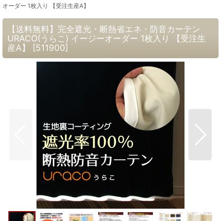
オーダー 1枚入り 【受注生産A】
【送料無料】完全遮光・断熱省エネ・防音カーテン
URACO(うらこ) イージーオーダー 1枚入り 【受注生
産A】
[
511900
]