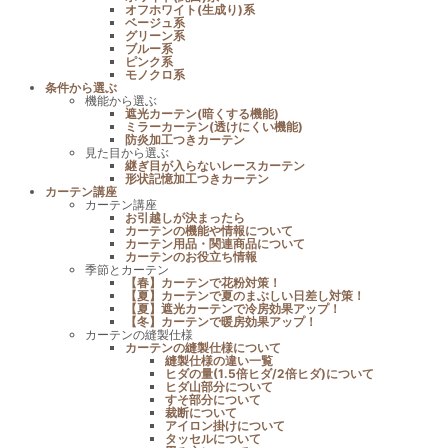
オフホワイト(生成り)系
ベージュ系
グリーン系
ブルー系
ピンク系
モノクロ系
条件から選ぶ
機能から選ぶ
遮光カーテン(暗くする機能)
ミラーカーテン(透けにくい機能)
防炎加工つきカーテン
見た目から選ぶ
継ぎ目が入らないレースカーテン
形状記憶加工つきカーテン
カーテン講座
カーテン講座
お引越しが決まったら
カーテンの機能や情報について
カーテン用品・関連商品について
カーテンのお役立ち情報
季節とカーテン
【春】カーテンで花粉対策！
【夏】カーテンで夏のまぶしい日差し対策！
【夏】遮光カーテンで冷房効果アップ！
【冬】カーテンで暖房効果アップ！
カーテンの縫製仕様
カーテンの縫製仕様について
縫製仕様の違い一覧
ヒダの量(1.5倍ヒダ/2倍ヒダ)について
ヒダ山部分について
すそ部分について
裁断について
アイロン掛けについて
タッセルについて