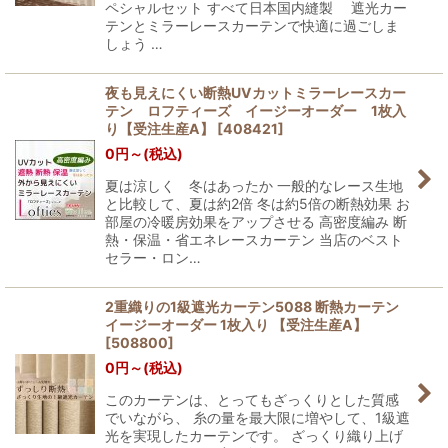
ペシャルセット すべて日本国内縫製 遮光カー
テンとミラーレースカーテンで快適に過ごしま
しょう …
夜も見えにくい断熱UVカットミラーレースカー
テン ロフティーズ イージーオーダー 1枚入
り【受注生産A】
[
408421
]
0
円
～
(税込)
夏は涼しく 冬はあったか 一般的なレース生地
と比較して、夏は約2倍 冬は約5倍の断熱効果 お
部屋の冷暖房効果をアップさせる 高密度編み 断
熱・保温・省エネレースカーテン 当店のベスト
セラー・ロン…
2重織りの1級遮光カーテン5088 断熱カーテン
イージーオーダー 1枚入り 【受注生産A】
[
508800
]
0
円
～
(税込)
このカーテンは、とってもざっくりとした質感
でいながら、 糸の量を最大限に増やして、1級遮
光を実現したカーテンです。 ざっくり織り上げ