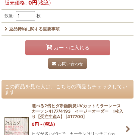
販売価格
:
0
円
(税込)
数量
:
枚
返品特約に関する重要事項
カートに入れる
お問い合わせ
この商品を見た人は、こちらの商品もチェックしてい
ます
選べる2倍ヒダ断熱防炎UVカットミラーレース
カーテン4177/4193 イージーオーダー 1枚入
り【受注生産A】
[
417700
]
0
円
～
(税込)
ヒダが多いだけで、カーテンはリッチになれ