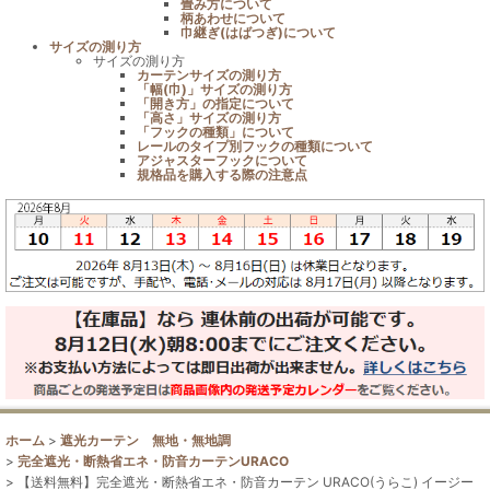
畳み方について
柄あわせについて
巾継ぎ(はばつぎ)について
サイズの測り方
サイズの測り方
カーテンサイズの測り方
「幅(巾)」サイズの測り方
「開き方」の指定について
「高さ」サイズの測り方
「フックの種類」について
レールのタイプ別フックの種類について
アジャスターフックについて
規格品を購入する際の注意点
ホーム
>
遮光カーテン 無地・無地調
>
完全遮光・断熱省エネ・防音カーテンURACO
>
【送料無料】完全遮光・断熱省エネ・防音カーテン URACO(うらこ) イージー