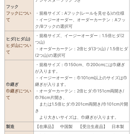
フック
フックについ
・規格サイズ：Aフック(レールを見せる)の仕様
て
・イージーオーダー、オーダーカーテン：Aフッ
ク/Bフックの選択可
・規格サイズ、イージーオーダー：1.5倍ヒダ(2
ヒダ(ヒダ山)
つ山)
ヒダ山につい
・オーダーカーテン：2倍ヒダ(3つ山) / 1.5倍ヒダ
て
(2つ山)の選択可
・規格サイズ：巾150cm、巾200cmには巾継ぎ
が入ります。
・イージーオーダー：巾101cm以上のサイズは巾
巾継ぎ
継ぎが入ります。
巾継ぎについ
・オーダーカーテン：2倍ヒダ:巾151cm両開き/
て
巾76cm片開き、
または1.5倍ヒダ:巾201cm両開き/巾101cm片開
き
より大きいサイズは、巾継ぎが入ります。
製造
【在庫品】
中国製
【受注生産品】
日本製