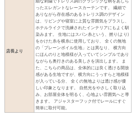
細な刺繍でトレリス調のクラシックな柄をあしら
ったエレガントなレースカーテンです。 繊細で
ありながら存在感のあるトレリス調のデザイン
は、リビングや寝室に上質な雰囲気をプラスし、
ホテルライクで洗練されたインテリアにもよく馴
染みます。 生地にはスパン糸という、撚り(より)
をかけた糸を横糸に使用しており、 全くの無地
の「プレーンボイル生地」とは異なり、 横方向
店長より
にほんのりと地模様が入っていてシンプルであり
ながらも奥行きのある美しさを演出します。 ま
た、こちらの商品は、全体的には良く透ける開放
感がある生地ですが、横方向にうっすらと地模様
が入っている分、 全くの無地よりは透け感が優
しい印象となります。 自然光をやさしく取り込
み、お部屋全体を明るく、心地よい雰囲気へと導
きます。 アジャスターフック付でレールにすぐ
簡単に取付可能。