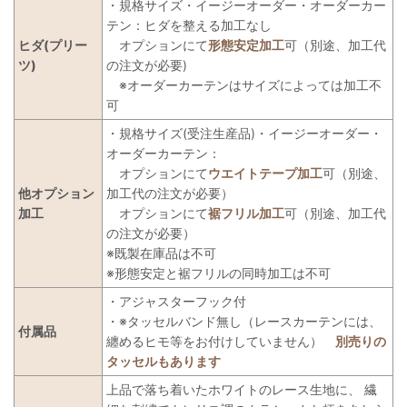
・規格サイズ・イージーオーダー・オーダーカー
テン：ヒダを整える加工なし
ヒダ(プリー
オプションにて
形態安定加工
可（別途、加工代
ツ)
の注文が必要)
※オーダーカーテンはサイズによっては加工不
可
・規格サイズ(受注生産品)・イージーオーダー・
オーダーカーテン：
オプションにて
ウエイトテープ加工
可（別途、
他オプション
加工代の注文が必要）
加工
オプションにて
裾フリル加工
可（別途、加工代
の注文が必要）
※既製在庫品は不可
※形態安定と裾フリルの同時加工は不可
・アジャスターフック付
・※タッセルバンド無し（レースカーテンには、
付属品
纏めるヒモ等をお付けしていません）
別売りの
タッセルもあります
上品で落ち着いたホワイトのレース生地に、 繊