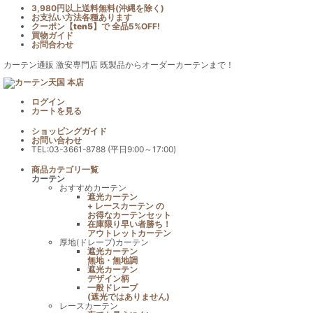
3,980円以上送料無料(沖縄を除く)
お支払い方法各種あります
クーポン【
ten5
】で
全品5%OFF!
買物ガイド
お問合わせ
カーテン通販 激安専門店 既製品からオーダーカーテンまで！
ログイン
カート
を見る
ショッピングガイド
お問い合わせ
TEL:03-3661-8788 (平日9:00～17:00)
商品カテゴリ一覧
カーテン
おすすめカーテン
遮光カーテン
+ レースカーテン の
お得なカーテンセット
在庫限り早い者勝ち！
アウトレットカーテン
厚地(ドレープ)カーテン
遮光カーテン
無地・無地調
遮光カーテン
デザイン柄
一般ドレープ
(遮光ではありません)
レースカーテン