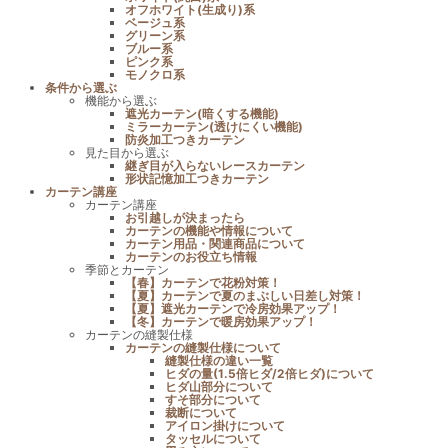
オフホワイト(生成り)系
ベージュ系
グリーン系
ブルー系
ピンク系
モノクロ系
条件から選ぶ
機能から選ぶ
遮光カーテン(暗くする機能)
ミラーカーテン(透けにくい機能)
防炎加工つきカーテン
見た目から選ぶ
継ぎ目が入らないレースカーテン
形状記憶加工つきカーテン
カーテン講座
カーテン講座
お引越しが決まったら
カーテンの機能や情報について
カーテン用品・関連商品について
カーテンのお役立ち情報
季節とカーテン
【春】カーテンで花粉対策！
【夏】カーテンで夏のまぶしい日差し対策！
【夏】遮光カーテンで冷房効果アップ！
【冬】カーテンで暖房効果アップ！
カーテンの縫製仕様
カーテンの縫製仕様について
縫製仕様の違い一覧
ヒダの量(1.5倍ヒダ/2倍ヒダ)について
ヒダ山部分について
すそ部分について
裁断について
アイロン掛けについて
タッセルについて