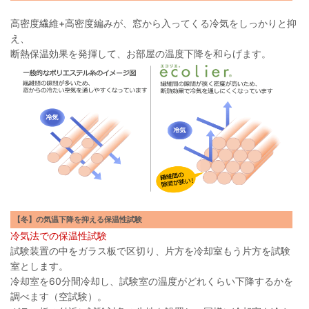
高密度繊維+高密度編みが、窓から入ってくる冷気をしっかりと抑
え、
断熱保温効果を発揮して、お部屋の温度下降を和らげます。
【冬】の気温下降を抑える保温性試験
冷気法での保温性試験
試験装置の中をガラス板で区切り、片方を冷却室もう片方を試験
室とします。
冷却室を60分間冷却し、試験室の温度がどれくらい下降するかを
調べます（空試験）。