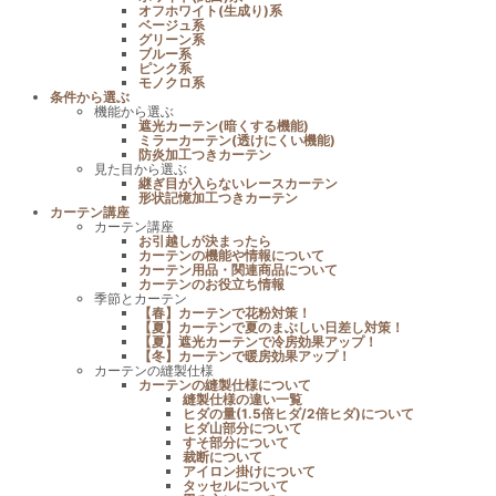
オフホワイト(生成り)系
ベージュ系
グリーン系
ブルー系
ピンク系
モノクロ系
条件から選ぶ
機能から選ぶ
遮光カーテン(暗くする機能)
ミラーカーテン(透けにくい機能)
防炎加工つきカーテン
見た目から選ぶ
継ぎ目が入らないレースカーテン
形状記憶加工つきカーテン
カーテン講座
カーテン講座
お引越しが決まったら
カーテンの機能や情報について
カーテン用品・関連商品について
カーテンのお役立ち情報
季節とカーテン
【春】カーテンで花粉対策！
【夏】カーテンで夏のまぶしい日差し対策！
【夏】遮光カーテンで冷房効果アップ！
【冬】カーテンで暖房効果アップ！
カーテンの縫製仕様
カーテンの縫製仕様について
縫製仕様の違い一覧
ヒダの量(1.5倍ヒダ/2倍ヒダ)について
ヒダ山部分について
すそ部分について
裁断について
アイロン掛けについて
タッセルについて