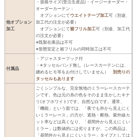
・規格サイズ(受注生産品)・イージーオーダー・
オーダーカーテン：
オプションにて
ウエイトテープ加工
可（別途、
他オプション
加工代の注文が必要）
加工
オプションにて
裾フリル加工
可（別途、加工代
の注文が必要）
※既製在庫品は不可
※形態安定と裾フリルの同時加工は不可
・アジャスターフック付
・※タッセルバンド無し（レースカーテンには、
付属品
纏めるヒモ等をお付けしていません）
別売りの
タッセルもあります
ごくシンプルな、完全無地のミラーレースカーテ
ンです。色は元の糸の色をそのまま生かしたキナ
リ(オフホワイト)です。自然な白です。通常、
「機能」という面では、「夜でも外から見えにく
いミラーレース」の方が、遮熱・断熱、紫外線カ
ット率などは高くなり、「昼間外から見えにくい
ミラー」は数値的には劣りますが、この商品は、
「昼間外から見えにくいミラー」タイプとしては