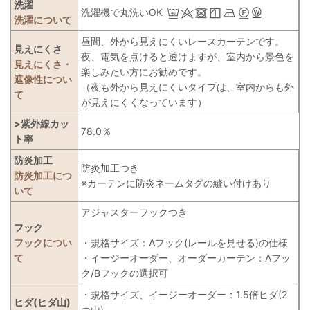
洗濯
洗濯機で丸洗いOK
洗濯について
昼間、外から見えにくいレースカーテンです。
見えにくさ
夜、電気を点けると透けますが、室内から景色を
見えにくさ・
楽しみたい方にお勧めです。
遮像性につい
（夜も外から見えにくいタイプは、室内からも外
て
が見えにくくなっています）
>紫外線カッ
78.0％
ト率
防炎加工
防炎加工つき
防炎加工につ
※カーテンに防炎ネームタグの縫い付けあり
いて
アジャスターフックつき
フック
フックについ
・規格サイズ：Aフック(レールを見せる)の仕様
て
・イージーオーダー、オーダーカーテン：Aフッ
ク/Bフックの選択可
・規格サイズ、イージーオーダー：1.5倍ヒダ(2
ヒダ(ヒダ山)
つ山)