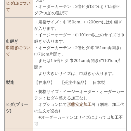
ヒダ山につい
・オーダーカーテン：2倍ヒダ(3つ山) / 1.5倍ヒ
て
ダ(2つ山)の選択可
・規格サイズ：巾150cm、巾200cmには巾継ぎ
が入ります。
・イージーオーダー：巾101cm以上のサイズは巾
巾継ぎ
継ぎが入ります。
巾継ぎについ
・オーダーカーテン：2倍ヒダ:巾151cm両開き/
て
巾76cm片開き、
または1.5倍ヒダ:巾201cm両開き/巾101cm片
開き
より大きいサイズは、巾継ぎが入ります。
製造
【在庫品】
【受注生産品】
日本製
・規格サイズ・イージーオーダー・オーダーカー
テン：ヒダを整える加工なし
ヒダ(プリー
オプションにて
形態安定加工
可（別途、加工代
ツ)
の注文が必要)
※オーダーカーテンはサイズによっては加工不
可