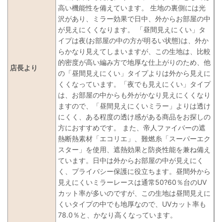
高い機能性を備えています。 生地の裏側には光
沢があり、ミラー効果で日中、外からお部屋の中
が見えにくくなります。 「昼間見えにくい」タ
イプは夜(お部屋の中の方が明るい状態)は、外か
らかなり見えてしまいますが、この生地は、比較
的密度が高い編み方で地厚な仕上がりのため、他
店長より
の「昼間見えにくい」タイプよりは外から見えに
くくなっています。「夜でも見えにくい」タイプ
は、お部屋の中からも外がかなり見えにくくなり
ますので、「昼間見えにくいミラー」よりは透け
にくく、ある程度の透け感がある商品をお探しの
方におすすめです。 また、帝人ファイバーの遮
熱断熱素材「エコリエ」、難燃糸「スーパーエク
スター」を使用、遮熱効果と防炎性能を兼ね備え
ています。日中は外からお部屋の中が見えにく
く、プライバシー保護に役立ちます。昼間外から
見えにくいミラーレースは通常50?60％台のUV
カット率が多いのですが、この生地は昼間見えに
くいタイプの中でも地厚なので、UVカット率も
78.0％と、かなり高くなっています。