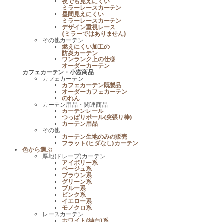
夜でも見えにくい
ミラーレースカーテン
昼間見えにくい
ミラーレースカーテン
デザイン重視レース
(ミラーではありません)
その他カーテン
燃えにくい加工の
防炎カーテン
ワンランク上の仕様
オーダーカーテン
カフェカーテン・小窓商品
カフェカーテン
カフェカーテン既製品
オーダーカフェカーテン
のれん
カーテン用品・関連商品
カーテンレール
つっぱりポール(突張り棒)
カーテン用品
その他
カーテン生地のみの販売
フラット(ヒダなし)カーテン
色から選ぶ
厚地(ドレープ)カーテン
アイボリー系
ベージュ系
ブラウン系
グリーン系
ブルー系
ピンク系
イエロー系
モノクロ系
レースカーテン
ホワイト(純白)系