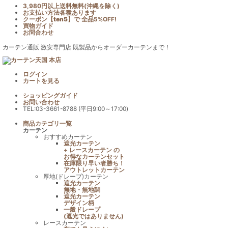
3,980円以上送料無料(沖縄を除く)
お支払い方法各種あります
クーポン【
ten5
】で
全品5%OFF!
買物ガイド
お問合わせ
カーテン通販 激安専門店 既製品からオーダーカーテンまで！
ログイン
カート
を見る
ショッピングガイド
お問い合わせ
TEL:03-3661-8788 (平日9:00～17:00)
商品カテゴリ一覧
カーテン
おすすめカーテン
遮光カーテン
+ レースカーテン の
お得なカーテンセット
在庫限り早い者勝ち！
アウトレットカーテン
厚地(ドレープ)カーテン
遮光カーテン
無地・無地調
遮光カーテン
デザイン柄
一般ドレープ
(遮光ではありません)
レースカーテン