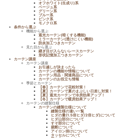
オフホワイト(生成り)系
ベージュ系
グリーン系
ブルー系
ピンク系
モノクロ系
条件から選ぶ
機能から選ぶ
遮光カーテン(暗くする機能)
ミラーカーテン(透けにくい機能)
防炎加工つきカーテン
見た目から選ぶ
継ぎ目が入らないレースカーテン
形状記憶加工つきカーテン
カーテン講座
カーテン講座
お引越しが決まったら
カーテンの機能や情報について
カーテン用品・関連商品について
カーテンのお役立ち情報
季節とカーテン
【春】カーテンで花粉対策！
【夏】カーテンで夏のまぶしい日差し対策！
【夏】遮光カーテンで冷房効果アップ！
【冬】カーテンで暖房効果アップ！
カーテンの縫製仕様
カーテンの縫製仕様について
縫製仕様の違い一覧
ヒダの量(1.5倍ヒダ/2倍ヒダ)について
ヒダ山部分について
すそ部分について
裁断について
アイロン掛けについて
タッセルについて