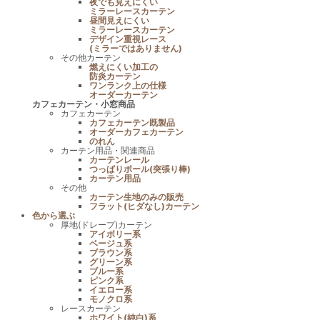
夜でも見えにくい
ミラーレースカーテン
昼間見えにくい
ミラーレースカーテン
デザイン重視レース
(ミラーではありません)
その他カーテン
燃えにくい加工の
防炎カーテン
ワンランク上の仕様
オーダーカーテン
カフェカーテン・小窓商品
カフェカーテン
カフェカーテン既製品
オーダーカフェカーテン
のれん
カーテン用品・関連商品
カーテンレール
つっぱりポール(突張り棒)
カーテン用品
その他
カーテン生地のみの販売
フラット(ヒダなし)カーテン
色から選ぶ
厚地(ドレープ)カーテン
アイボリー系
ベージュ系
ブラウン系
グリーン系
ブルー系
ピンク系
イエロー系
モノクロ系
レースカーテン
ホワイト(純白)系