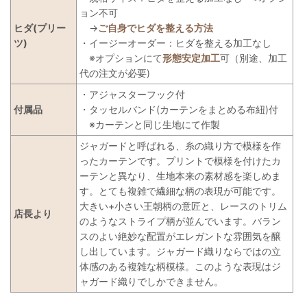
ョン不可
ヒダ(プリー
→
ご自身でヒダを整える方法
ツ)
・イージーオーダー：ヒダを整える加工なし
※オプションにて
形態安定加工
可（別途、加工
代の注文が必要)
・アジャスターフック付
付属品
・タッセルバンド(カーテンをまとめる布紐)付
※カーテンと同じ生地にて作製
ジャガードと呼ばれる、糸の織り方で模様を作
ったカーテンです。プリントで模様を付けたカ
ーテンと異なり、生地本来の素材感を楽しめま
す。とても複雑で繊細な柄の表現が可能です。
大きい+小さい王朝柄の意匠と、レースのトリム
店長より
のようなストライプ柄が並んでいます。バラン
スのよい絶妙な配置がエレガントな雰囲気を醸
し出しています。ジャガード織りならではの立
体感のある複雑な柄模様。このような表現はジ
ャガード織りでしかできません。