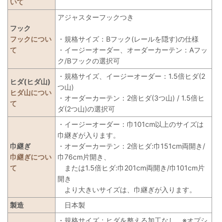
いて
アジャスターフックつき
フック
フックについ
・規格サイズ：Bフック(レールを隠す)の仕様
て
・イージーオーダー、オーダーカーテン：Aフッ
ク/Bフックの選択可
・規格サイズ、イージーオーダー：1.5倍ヒダ(2
ヒダ(ヒダ山)
つ山)
ヒダ山につい
・オーダーカーテン：2倍ヒダ(3つ山) / 1.5倍ヒ
て
ダ(2つ山)の選択可
・イージーオーダー：巾101cm以上のサイズは
巾継ぎが入ります。
巾継ぎ
・オーダーカーテン：2倍ヒダ:巾151cm両開き/
巾継ぎについ
巾76cm片開き、
て
または1.5倍ヒダ:巾201cm両開き/巾101cm片
開き
より大きいサイズは、巾継ぎが入ります。
製造
日本製
・規格サイズ：ヒダを整える加工なし ※オプシ