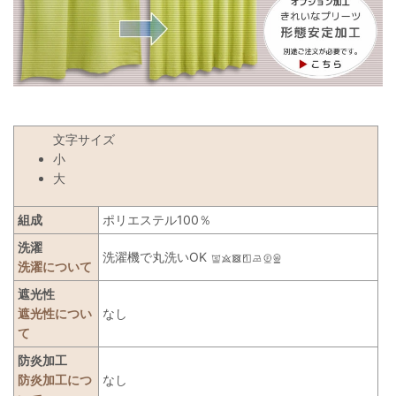
文字サイズ
小
大
組成
ポリエステル100％
洗濯
洗濯機で丸洗いOK
洗濯について
遮光性
遮光性につい
なし
て
防炎加工
防炎加工につ
なし