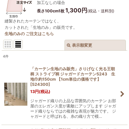
加工なしの場合
1,300円
長さ100cm1枚
(税込・送料別)
縫製されたカーテンではなく、
カットされた「生地のみ」の販売です。
生地のみの ご注文はこちら
表示順変更
閉じる
4
件
表示数
:
「カーテン生地のみ販売」さりげなく光る王朝
柄 ストライプ柄 ジャガードカーテン5243 生
在庫あり
地巾約150cm 【1cm単位の価格です】
[
524300
]
並び順
:
13
円
(税込)
ジャガード織りの上品な雰囲気のカーテン お部
絞り込む
屋のエレガンス度が素敵にアップします ジャガ
ード織りならではの複雑な表現が魅力です。 ジ
ャガードと呼ばれる、糸の織り方で模…