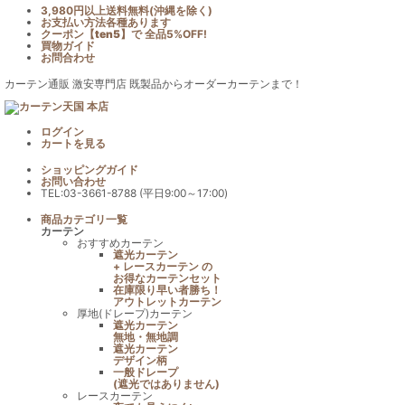
3,980円以上送料無料(沖縄を除く)
お支払い方法各種あります
クーポン【
ten5
】で
全品5%OFF!
買物ガイド
お問合わせ
カーテン通販 激安専門店 既製品からオーダーカーテンまで！
ログイン
カート
を見る
ショッピングガイド
お問い合わせ
TEL:03-3661-8788 (平日9:00～17:00)
商品カテゴリ一覧
カーテン
おすすめカーテン
遮光カーテン
+ レースカーテン の
お得なカーテンセット
在庫限り早い者勝ち！
アウトレットカーテン
厚地(ドレープ)カーテン
遮光カーテン
無地・無地調
遮光カーテン
デザイン柄
一般ドレープ
(遮光ではありません)
レースカーテン