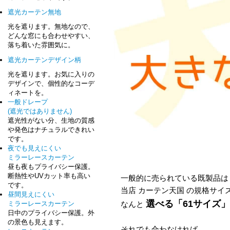
遮光カーテン無地
光を遮ります。無地なので、
どんな窓にも合わせやすい、
落ち着いた雰囲気に。
遮光カーテンデザイン柄
光を遮ります。お気に入りの
デザインで、個性的なコーデ
ィネートを。
一般ドレープ
(遮光ではありません)
遮光性がない分、生地の質感
や発色はナチュラルできれい
です。
夜でも見えにくい
ミラーレースカーテン
昼も夜もプライバシー保護。
断熱性やUVカット率も高い
一般的に売られている既製品は
です。
当店 カーテン天国 の規格サイ
昼間見えにくい
選べる「61サイズ
なんと
ミラーレースカーテン
日中のプライバシー保護。外
の景色も見えます。
それでも合わなければ、