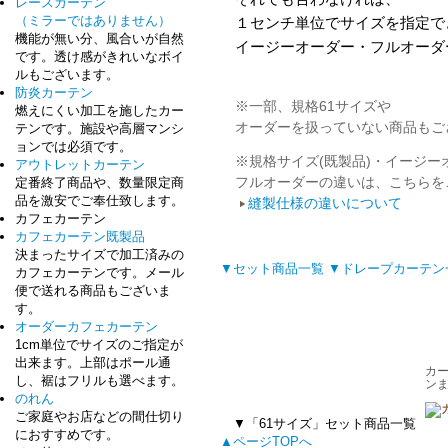
レースカーテン
（ミラーではありません）
１センチ単位でサイズを指定で
機能が無い分、風合いが自然
イージーオーダー・フルオーダ
です。透け感がきれいなボイ
ルもございます。
防炎カーテン
※一部、規格61サイズや
燃えにくい加工を施したカー
オーダーを扱っていない商品もご
テンです。施設や高層マンシ
ョンでは必須です。
※規格サイズ(既製品)・イージー
アウトレットカーテン
フルオーダーの違いは、こちらを
定番終了商品や、数量限定商
品を激安でご奉仕致します。
縫製仕様の違いについて
カフェカーテン
カフェカーテン既製品
決まったサイズで加工済みの
▼セット商品一覧
▼ドレープカーテン
カフェカーテンです。メール
便で送れる商品もございま
す。
オーダーカフェカーテン
1cm単位でサイズのご指定が
出来ます。上部はポール通
し、裾はフリルも選べます。
のれん
ご家庭やお店などの間仕切り
▼「61サイズ」セット商品一覧
におすすめです。
▲ページTOPへ